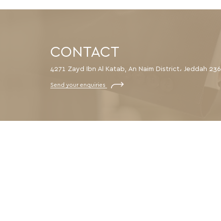
CONTACT
4271 Zayd Ibn Al Katab, An Naim District، Jeddah 23
Send your enquiries