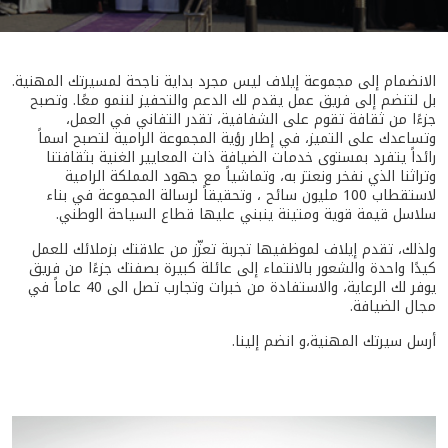
الانضمام إلى مجموعة إيلاف ليس مجرد بداية ناجحة لمسيرتك المهنية.
بل لتنضم إلى فريق عمل يقدم لك الدعم والتحفيز لننمو معًا. وتصبح
جزءًا من ثقافة تقوم على الشفافية، تقدر التفاني في العمل،
وتساعدك على التميز، في إطار رؤية المجموعة الرامية لتصبح اسماً
رائداً يتفرد بمستوى خدمات الضيافة ذات المعايير الغنية بثقافتنا
وتراثنا الذي نفخر ونعتز به، وتماشياً مع جهود المملكة الرامية
لاستقطاب 100 مليون سائح ، وتحقيقاً لرسالة المجموعة في بناء
سلاسل قيمة قوية ومتينة ينبني عليها قطاع السياحة الوطني.
ولذلك، تقدم إيلاف لموظفيها تجربة تعزّز من علاقتك بزملائك للعمل
كيدًا واحدة والشعور بالانتماء إلى عائلة كبيرة بصفتك جزءًا من فريق
يوفر لك الرعاية، والاستفادة من خبرات وتجارب تصل الى 40 عاماً في
مجال الضيافة.
أرسل سيرتك المهنية،و انضم إلينا.