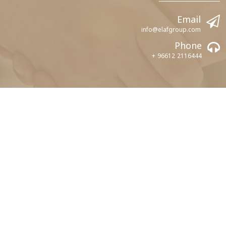
Email
info@elafgroup.com
Phone
+ 96612 2116444