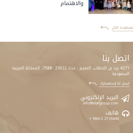
والاهتمام
مشاهدة الكل
اتصل بنا
4271 زيد بن الخطاب، النعيم ، جدة 23622 -7588، المملكة العربية
السعودية
ارسل لنا إستفسارك
البريد الإلكتروني
info@elafgroup.com
هاتف
+ 96612 2116444