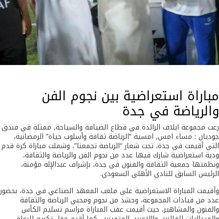
مباراة استعراضية بين نجوم الفن
والرياضة في جدة
رعت مجموعة ايلاف الرائدة في قطاع الضيافة والسياحة, ممثلة في فندق
جوديان : مساء امس, امسية “الرياضة ثقافة وأسلوب حياة” الرمضانية،
التي أقيمت في جدة، تحت شعار “الرياضة تجمعنا”، وشملت مباراة كرة قدم
ودية استعراضية شارك فيها عدد من نجوم الفن والرياضة والثقافة،
ونظمتها جمعية الثقافة والفنون في جدة، بإشراف عبدالإله مؤمنة،
الرئيس السابق للنادي الأهلي السعودي.
وأقيمت المباراة الاستعراضية على ملعب المعهد الصناعي في جدة، بحضور
عدد من قيادات المجموعة، وحشد من نجوم ومحبي الرياضة والثقافة
والفنون والمشاهير، حيث أقيمت عقب المباراة مراسم تسليم الكأس
والميداليات للفائزين واللاعبين المتميزين، كما أقيم حفل تكريم للرعاة