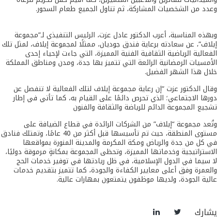
وعدد من الشخصيات المشاركة، ثم تناول الجميع طعام السحور.
وبهذه المناسبة، أعرب الدكتور عادل عزت، الرئيس التنفيذي لـ”مجموعة
إيلاف”، عن سعادته برعاية فندق جوديان، ممثلًا لمجموعة إيلاف، لمثل تلك
الفعالية الرياضية الثقافية الفنية المميزة، التي جاءت لإحياء إحدى
الأمسيات الرمضانية الرائعة التي تتميز بها جدة، ومدن ومناطق المملكة
خلال هذا الشهر الفضيل.
وقال الدكتور عزت “إن رعاية مجموعة إيلاف لتلك الفعالية لا تنفصل عن
دورها الاجتماعي؛ الذي تحرص دائمًا على القيام به، كما تأتي في إطار
تشجيع المجموعة الدائم للرياضة والثقافة والفنون
وتُعد مجموعة “إيلاف” من الشركات الرائدة في قطاع الضيافة على
مستوى المنطقة، حيث تم تأسيسها قبل أكثر من 40 عامًا، وتمتلك فنادق
في كل من جدة والرياض ومكة المكرمة والمدينة المنورة بمواقعها
الاستراتيجية وخدماتها المميزة، وتحظى المجموعة بمكانةٍ مرموقة دوليًا،
لا سيما في الدول الإسلامية، في ظل ريادتها في توفير خدمات الحج
والعمرة وفق أعلى معايير الكفاءة والجودة، كما تتميز بتقديم خدمات
عالية الجودة، ولديها موظفون يتمتعون بمهارات عالية.
يشارك