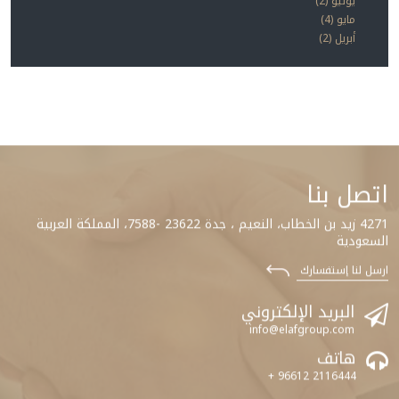
يونيو (2)
مايو (4)
أبريل (2)
اتصل بنا
4271 زيد بن الخطاب، النعيم ، جدة 23622 -7588، المملكة العربية
السعودية
ارسل لنا إستفسارك
البريد الإلكتروني
info@elafgroup.com
هاتف
+ 96612 2116444