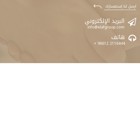
ارسل لنا إستفسارك
البريد الإلكتروني
info@elafgroup.com
هاتف
+ 96612 2116444