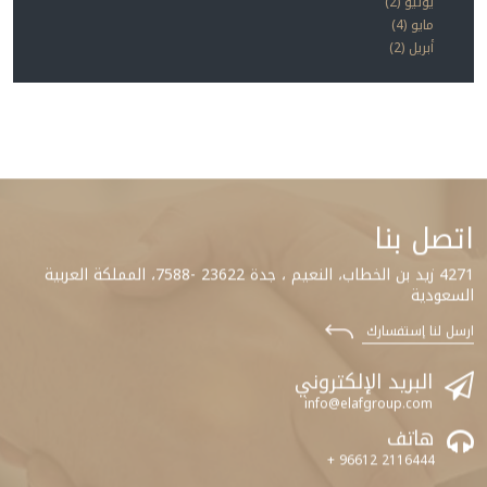
يونيو (2)
مايو (4)
أبريل (2)
اتصل بنا
4271 زيد بن الخطاب، النعيم ، جدة 23622 -7588، المملكة العربية
السعودية
ارسل لنا إستفسارك
البريد الإلكتروني
info@elafgroup.com
هاتف
+ 96612 2116444